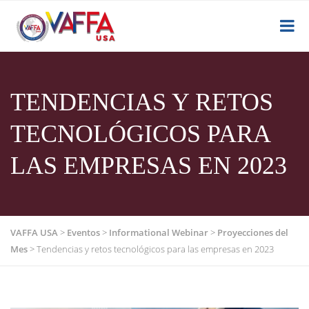
TENDENCIAS Y RETOS
TECNOLÓGICOS PARA
LAS EMPRESAS EN 2023
VAFFA USA
>
Eventos
>
Informational Webinar
>
Proyecciones del
Mes
>
Tendencias y retos tecnológicos para las empresas en 2023