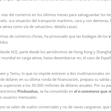
as vías del comercio en los últimos meses para salvaguardar los t
cielo. «La situación del transporte marítimo, cara y con demoras, 
 aérea como vía de salvación», detalla Lacaci.
aformas de comercio chinas, ha provocado que las bodegas de los
v
idos.
llan desde ACE, parte desde los aeródromos de Hong Kong y Shanghá
 mundial en carga aérea, hasta desembarcar en, el caso de España
ein y Temu, lo que no impide entrever a dos multinacionales sin
de dólares en su última ronda de financiación, prepara su salida 
s superiores a los 30.000 millones de dólares anuales. Por su par
lectrónico
Pinduoduo,
se ha convertido en
el e-commerce
que m
de usuarios mensuales.
pre se valen de vuelos comerciales y no de naves cargueras, que 