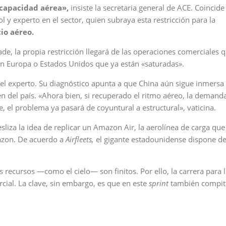
a capacidad aérea»,
insiste la secretaria general de ACE. Coincide
y experto en el sector, quien subraya esta restricción para la
cio aéreo.
añade, la propia restricción llegará de las operaciones comerciales 
en Europa o Estados Unidos que ya están «saturadas».
el experto. Su diagnóstico apunta a que China aún sigue inmersa
en del país. «Ahora bien, si recuperado el ritmo aéreo, la demand
 el problema ya pasará de coyuntural a estructural», vaticina.
iza la idea de replicar un Amazon Air, la aerolínea de carga que
azon. De acuerdo a
Airfleets,
el gigante estadounidense dispone d
s recursos —como el cielo— son finitos. Por ello, la carrera para l
cial. La clave, sin embargo, es que en este
sprint
también compit