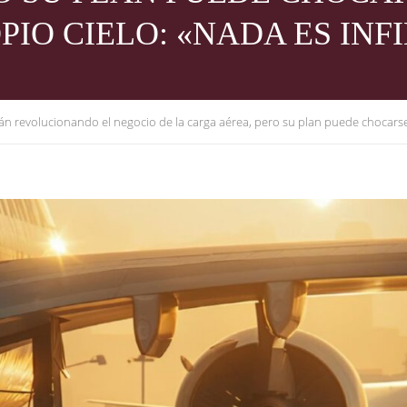
PIO CIELO: «NADA ES INF
n revolucionando el negocio de la carga aérea, pero su plan puede chocarse c