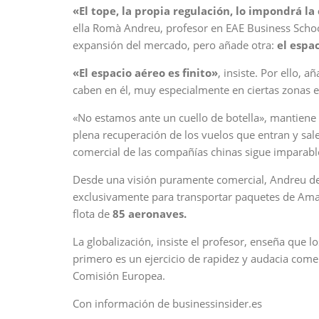
«El tope, la propia regulación, lo impondrá l
ella Romà Andreu, profesor en EAE Business School 
expansión del mercado, pero añade otra:
el espa
«El espacio aéreo es finito»
, insiste. Por ello, 
caben en él, muy especialmente en ciertas zonas 
«No estamos ante un cuello de botella», mantiene 
plena recuperación de los vuelos que entran y sal
comercial de las compañías chinas sigue imparable,
Desde una visión puramente comercial, Andreu desl
exclusivamente para transportar paquetes de Am
flota de
85 aeronaves.
La globalización, insiste el profesor, enseña que lo
primero es un ejercicio de rapidez y audacia comer
Comisión Europea.
Con información de businessinsider.es