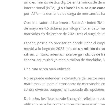
un crecimiento de dos dígitos en términos de dem
Internacional (IATA).
¿La clave? La ruta que con
por IATA— la demanda de carga de mercancías ha
Otro indicador, el barómetro Baltic Air Index (BAI
de mayo en 4,5 dólares por kilogramo, el dato más
marcados en diciembre de 2021 tras el auge de l
España, pese a no precisar de dónde viene el empuj
movió a lo largo de 2023 más de
un millón de to
cifras.
El ritmo, además, no alberga indicios de f
cabeza, acumulan ya medio millón de toneladas, 
Una ruta aérea muy utilizada
No se puede entender la coyuntura del sector aére
marítima vital para el transporte de mercancías en
contra diversos buques han causado disrupciones s
De hecho, los fletes desde Shanghái reflejaban es
utilizado para los contenedores de carga marítim