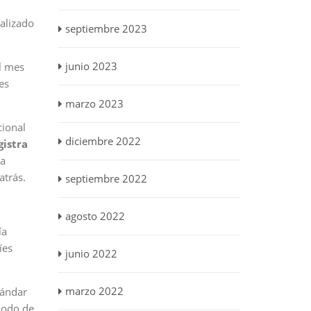
nalizado
septiembre 2023
junio 2023
el mes
es
marzo 2023
cional
diciembre 2022
gistra
la
atrás.
septiembre 2022
agosto 2022
ía
íes
junio 2022
marzo 2022
tándar
iodo de