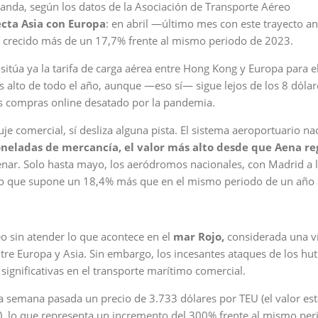
anda, según los datos de la Asociación de Transporte Aéreo
ecta Asia con Europa
: en abril —último mes con este trayecto a
 crecido más de un 17,7% frente al mismo periodo de 2023.
) sitúa ya la tarifa de carga aérea entre Hong Kong y Europa para 
 alto de todo el año, aunque —eso sí— sigue lejos de los 8 dólar
as compras online desatado por la pandemia.
e comercial, sí desliza alguna pista. El sistema aeroportuario na
neladas de mercancía, el valor más alto desde que Aena re
renar. Solo hasta mayo, los aeródromos nacionales, con Madrid a 
lo que supone un 18,4% más que en el mismo periodo de un año 
o sin atender lo que acontece en el
mar Rojo,
considerada una v
tre Europa y Asia. Sin embargo, los incesantes ataques de los hut
ignificativas en el transporte marítimo comercial.
ta semana pasada un precio de 3.733 dólares por TEU (el valor es
a), lo que representa un incremento del 300% frente al mismo per