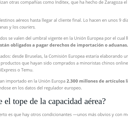
lizan otras compañías como Inditex, que ha hecho de Zaragoza el
stinos aéreos hasta llegar al cliente final. Lo hacen en unos 9 dí
anas y los
couriers.
idos se valen del umbral vigente en la Unión Europea por el cual
stán obligados a pagar derechos de importación o aduanas.
ontados: desde Bruselas, la Comisión Europea estaría elaborando u
 productos que hayan sido comprados a minoristas chinos online
AliExpress o Temu.
rían importado en la Unión Europa
2.300 millones de artículos l
dose en los datos del regulador europeo.
e el tope de la capacidad aérea?
cierto es que hay otros condicionantes —unos más obvios y con 