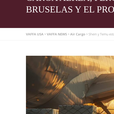
BRUSELAS Y EL PRO
VAFFA USA
>
VAFFA NEWS
>
Air Cargo
>
Shein y Temu está