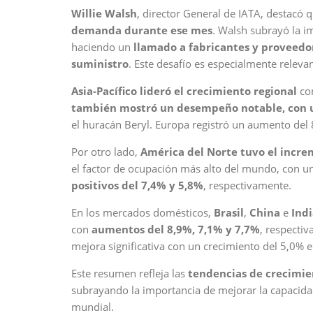
Willie Walsh
, director General de IATA, destacó 
demanda durante ese mes
. Walsh subrayó la i
haciendo un
llamado a fabricantes y proveedore
suministro
. Este desafío es especialmente relevan
Asia-Pacífico lideró el crecimiento regional
con
también mostró un desempeño notable, con 
el huracán Beryl. Europa registró un aumento del
Por otro lado,
América del Norte tuvo el incr
el factor de ocupación más alto del mundo, con 
positivos del 7,4% y 5,8%
, respectivamente.
En los mercados domésticos,
Brasil
,
China
e
Indi
con
aumentos del 8,9%, 7,1% y 7,7%
, respecti
mejora significativa con un crecimiento del 5,0% 
Este resumen refleja las
tendencias de crecimien
subrayando la importancia de mejorar la capacidad
mundial.