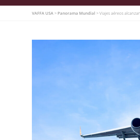
VAFFA USA
>
Panorama Mundial
>
Viajes aéreos alcanzan