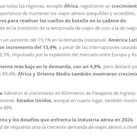
que todas las regiones, excepto
África
, registraron un
crecimient
mportancia de mantener los viajes aéreos asequibles y accesibles,
s para resolver los cuellos de botella en la cadena de
te en la transición de la temporada de viajes de ocio a la de nego
 un aumento del 19,1% en la demanda interanual.
América Lat
un incremento del 13,4%
, a pesar de las interrupciones causad
 8,3%, impulsado por la expansión del mercado entre Europa y As
emento más bajo en la demanda, con un 4,9%
, pero destacó po
un 89,4%.
África y Oriente Medio también mostraron crecimi
a
lideraron el crecimiento en Kilómetros de Pasajeros de Ingreso 
vamente.
Estados Unidos
, aunque en cuarto lugar, también mostr
en RPK.
to y los desafíos que enfrenta la industria aérea en 2024
,
 de respuesta ante la creciente demanda de viajes aéreos a nivel