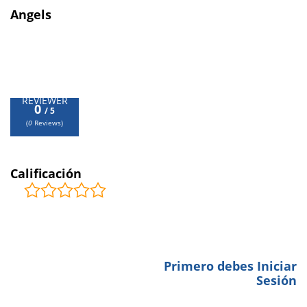
Angels
0
/ 5
REVIEWER
0
/ 5
(
0
Reviews)
ESTRELLAS
Calificación
COMENTARIOS
0
Primero debes Iniciar
BE THE FIRST TO LEAVE A
Sesión
REVIEW.