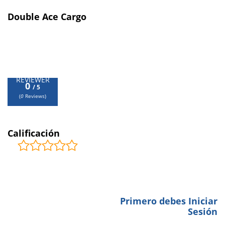
Double Ace Cargo
0
/ 5
REVIEWER
0
/ 5
(
0
Reviews)
ESTRELLAS
Calificación
COMENTARIOS
0
Primero debes Iniciar
BE THE FIRST TO LEAVE A
Sesión
REVIEW.