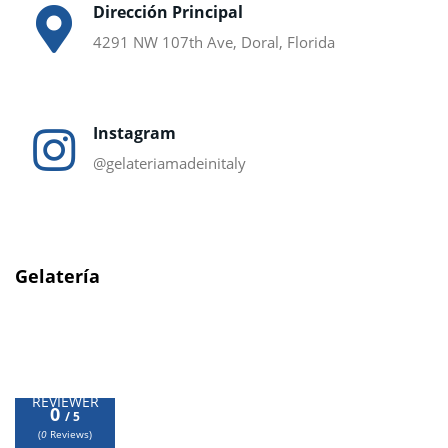
Dirección Principal
4291 NW 107th Ave, Doral, Florida
Instagram
@gelateriamadeinitaly
Gelatería
0
/ 5
REVIEWER
0
/ 5
(
0
Reviews)