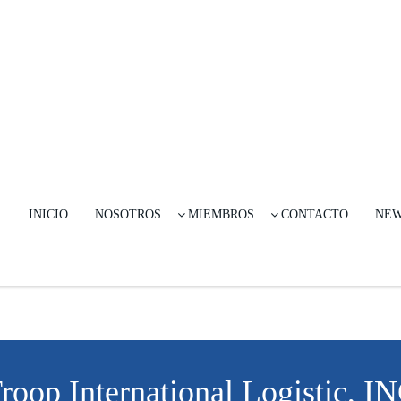
INICIO
NOSOTROS
MIEMBROS
CONTACTO
NE
roop International Logistic, I