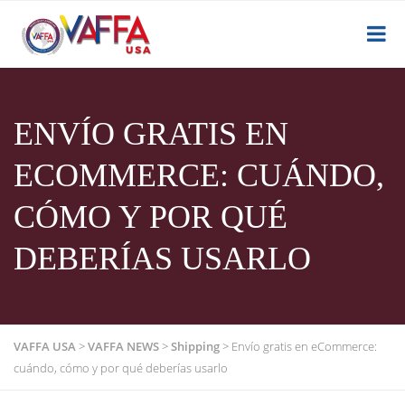
ENVÍO GRATIS EN
ECOMMERCE: CUÁNDO,
CÓMO Y POR QUÉ
DEBERÍAS USARLO
VAFFA USA
>
VAFFA NEWS
>
Shipping
>
Envío gratis en eCommerce:
cuándo, cómo y por qué deberías usarlo