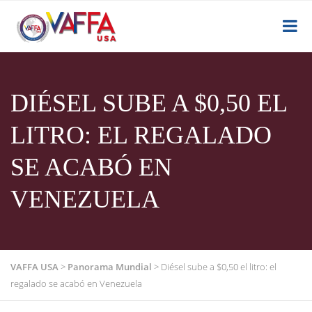
DIÉSEL SUBE A $0,50 EL
LITRO: EL REGALADO
SE ACABÓ EN
VENEZUELA
VAFFA USA
>
Panorama Mundial
>
Diésel sube a $0,50 el litro: el
regalado se acabó en Venezuela