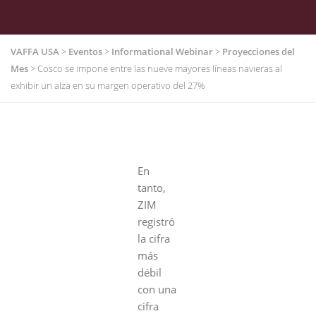
VAFFA USA
>
Eventos
>
Informational Webinar
>
Proyecciones del
Mes
>
Cosco se impone entre las nueve mayores líneas navieras al
exhibir un alza en su margen operativo del 27%
En
tanto,
ZIM
registró
la cifra
más
débil
con una
cifra