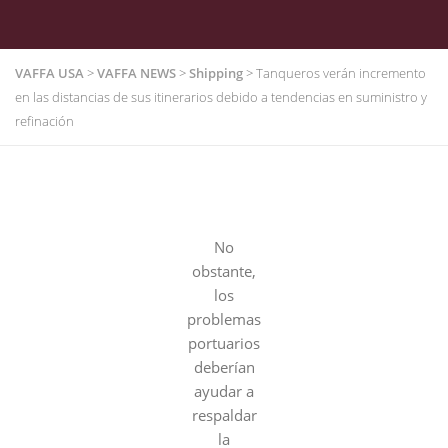
VAFFA USA
>
VAFFA NEWS
>
Shipping
>
Tanqueros verán incremento
en las distancias de sus itinerarios debido a tendencias en suministro y
refinación
No
obstante,
los
problemas
portuarios
deberían
ayudar a
respaldar
la