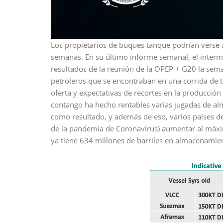
​Los propietarios de buques tanque podrían vers
semanas. En su último informe semanal, el interm
resultados de la reunión de la OPEP + G20 la seman
petroleros que se encontraban en una corrida de
oferta y expectativas de recortes en la producción
contango ha hecho rentables varias jugadas de 
como resultado, y además de eso, varios países dec
de la pandemia de Coronavirus) aumentar al máxim
ya tiene 634 millones de barriles en almacenamient