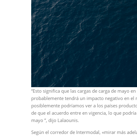
“Esto significa que las cargas de carga de mayo en
probablemente tendrá un impacto negativo en el 
posiblemente podríamos ver a los países product
de que el acuerdo entre en vigencia, lo que podría
mayo ”, dijo Lalaounis.
Según el corredor de Intermodal, «mirar más adel