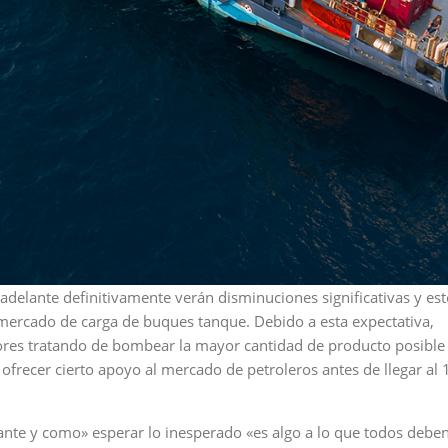
 adelante definitivamente verán disminuciones significativas y es
mercado de carga de buques tanque. Debido a esta expectativa,
ores tratando de bombear la mayor cantidad de producto posible
 ofrecer cierto apoyo al mercado de petroleros antes de llegar al 
ante y como» esperar lo inesperado «es algo a lo que todos debe