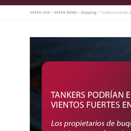
VAFFA USA
>
VAFFA NEWS
>
Shipping
>
Tankers podrían e