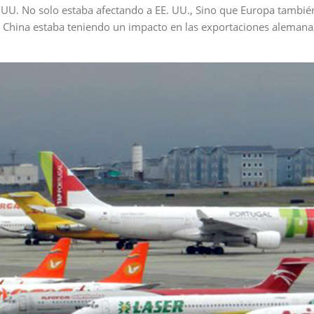
E. UU. No solo estaba afectando a EE. UU., Sino que Europa tambié
 China estaba teniendo un impacto en las exportaciones alemanas