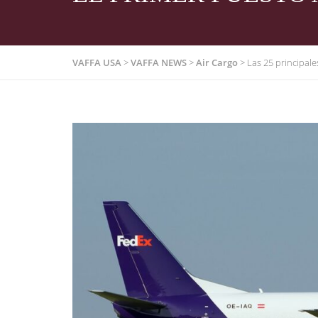
VAFFA USA
>
VAFFA NEWS
>
Air Cargo
>
Las 25 principal