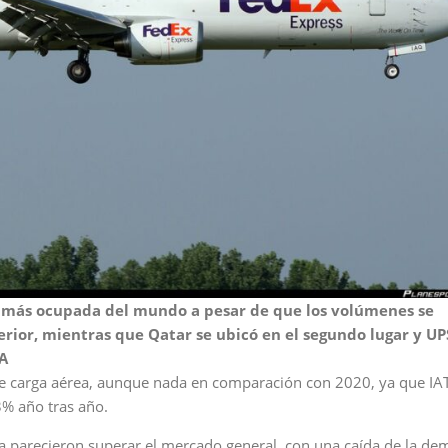
ga más ocupada del mundo a pesar de que los volúmenes se
rior, mientras que Qatar se ubicó en el segundo lugar y UP
TA
a de carga aérea, aunque nada en comparación con 2020, ya que IA
% año tras año.
ga parecieron superar el mercado general, con una caída de la d