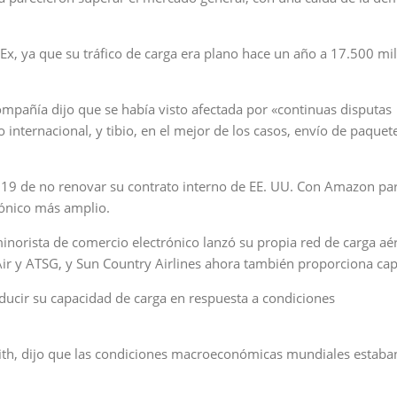
dEx, ya que su tráfico de carga era plano hace un año a 17.500 mi
ompañía dijo que se había visto afectada por «continuas disputas
o internacional, y tibio, en el mejor de los casos, envío de paquet
019 de no renovar su contrato interno de EE. UU. Con Amazon pa
rónico más amplio.
norista de comercio electrónico lanzó su propia red de carga aé
Air y ATSG, y Sun Country Airlines ahora también proporciona ca
ducir su capacidad de carga en respuesta a condiciones
ith, dijo que las condiciones macroeconómicas mundiales estaba