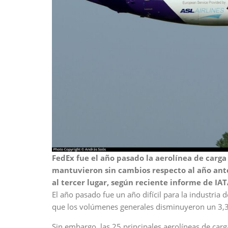
FedEx fue el año pasado la aerolínea de car
mantuvieron sin cambios respecto al año ante
al tercer lugar, según reciente informe de IA
El año pasado fue un año difícil para la industri
que los volúmenes generales disminuyeron un 3,3
Sin embargo, las 25 principales aerolíneas de car