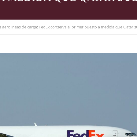
es aerolíneas de carga: FedEx conserva el primer puesto a medida que Qatar 