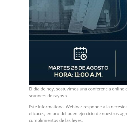
El día de hoy, sostuvimos una conferencia online
scanners de rayos x.
Este Informational Webinar responde a la necesid
eficaces, en pro del buen ejercicio de nuestros ag
cumplimientos de las leyes.