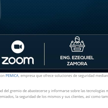
 con
PEMICA
, empresa que ofrece soluciones de seguridad median
ad del gremio de abastecerse y informarse sobre las tecnologías 
remiados, la seguridad de los mismos y sus clientes, así como tam