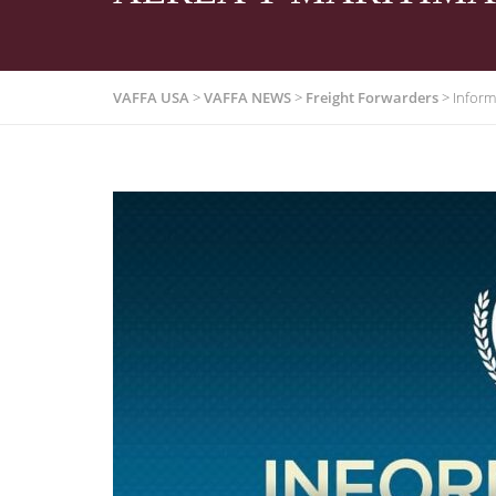
VAFFA USA
>
VAFFA NEWS
>
Freight Forwarders
>
Inform