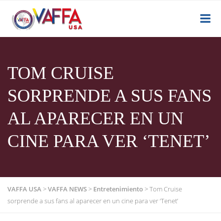
TOM CRUISE
SORPRENDE A SUS FANS
AL APARECER EN UN
CINE PARA VER ‘TENET’
VAFFA USA
>
VAFFA NEWS
>
Entretenimiento
>
Tom Cruise
sorprende a sus fans al aparecer en un cine para ver ‘Tenet’