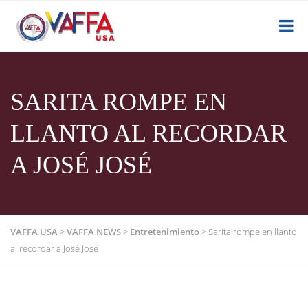
SARITA ROMPE EN
LLANTO AL RECORDAR
A JOSÉ JOSÉ
VAFFA USA
>
VAFFA NEWS
>
Entretenimiento
>
Sarita rompe en llanto
al recordar a José José