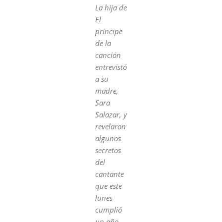
La hija de
El
príncipe
de la
canción
entrevistó
a su
madre,
Sara
Salazar, y
revelaron
algunos
secretos
del
cantante
que este
lunes
cumplió
un año