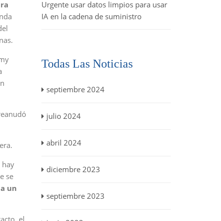
ara
Urgente usar datos limpios para usar
onda
IA en la cadena de suministro
del
nas.
mmy
Todas Las Noticias
a
un
septiembre 2024
 reanudó
julio 2024
abril 2024
era.
 hay
diciembre 2023
e se
 a un
septiembre 2023
acto, el