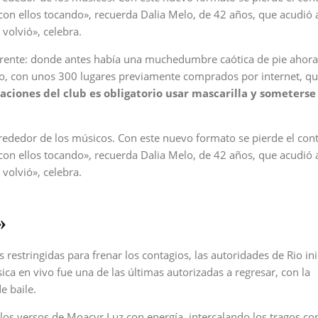
 con ellos tocando», recuerda Dalia Melo, de 42 años, que acudió
volvió», celebra.
erente: donde antes había una muchedumbre caótica de pie ahora
o, con unos 300 lugares previamente comprados por internet, qu
alaciones del club es obligatorio usar mascarilla y someterse
rededor de los músicos. Con este nuevo formato se pierde el cont
 con ellos tocando», recuerda Dalia Melo, de 42 años, que acudió
volvió», celebra.
»
 restringidas para frenar los contagios, las autoridades de Rio in
ca en vivo fue una de las últimas autorizadas a regresar, con la
e baile.
 los versos de Moacyr Luz con energía, intercalando los tragos co