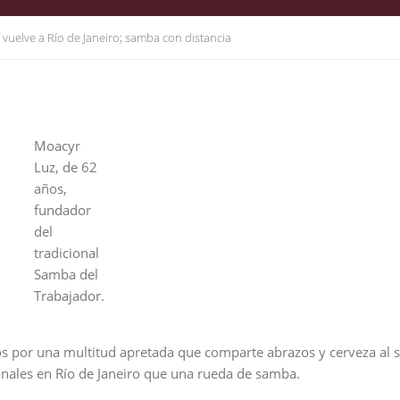
 vuelve a Río de Janeiro; samba con distancia
Moacyr
Luz, de 62
años,
fundador
del
tradicional
Samba del
Trabajador.
s por una multitud apretada que comparte abrazos y cerveza al 
onales en Río de Janeiro que una rueda de samba.