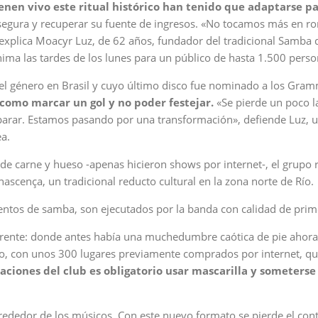
en vivo este ritual histórico han tenido que adaptarse p
egura y recuperar su fuente de ingresos. «No tocamos más en r
 explica Moacyr Luz, de 62 años, fundador del tradicional Samba 
ima las tardes de los lunes para un público de hasta 1.500 perso
el género en Brasil y cuyo último disco fue nominado a los Gra
como marcar un gol y no poder festejar.
«Se pierde un poco l
parar. Estamos pasando por una transformación», defiende Luz, 
a.
 de carne y hueso -apenas hicieron shows por internet-, el grupo
nascença, un tradicional reducto cultural en la zona norte de Río.
ntos de samba, son ejecutados por la banda con calidad de prim
erente: donde antes había una muchedumbre caótica de pie ahora
o, con unos 300 lugares previamente comprados por internet, qu
alaciones del club es obligatorio usar mascarilla y someterse
rededor de los músicos. Con este nuevo formato se pierde el cont