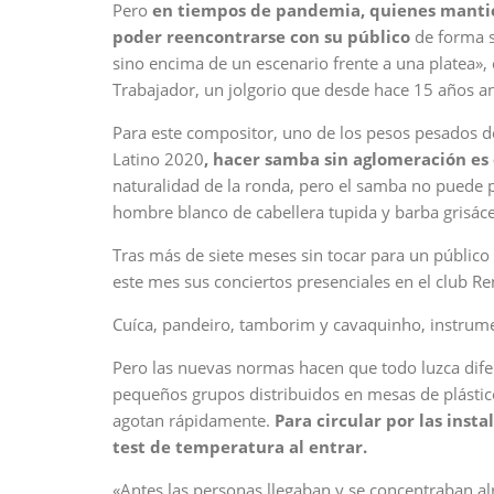
Pero
en tiempos de pandemia, quienes mantien
poder reencontrarse con su público
de forma s
sino encima de un escenario frente a una platea»,
Trabajador, un jolgorio que desde hace 15 años an
Para este compositor, uno de los pesos pesados d
Latino 2020
, hacer samba sin aglomeración es 
naturalidad de la ronda, pero el samba no puede 
hombre blanco de cabellera tupida y barba grisáce
Tras más de siete meses sin tocar para un público
este mes sus conciertos presenciales en el club Re
Cuíca, pandeiro, tamborim y cavaquinho, instrume
Pero las nuevas normas hacen que todo luzca dif
pequeños grupos distribuidos en mesas de plástic
agotan rápidamente.
Para circular por las inst
test de temperatura al entrar.
«Antes las personas llegaban y se concentraban al