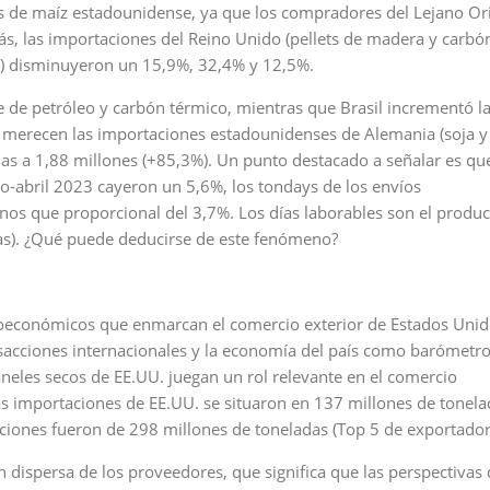
os de maíz estadounidense, ya que los compradores del Lejano Or
s, las importaciones del Reino Unido (pellets de madera y carbó
or) disminuyeron un 15,9%, 32,4% y 12,5%.
 de petróleo y carbón térmico, mientras que Brasil incrementó l
merecen las importaciones estadounidenses de Alemania (soja y
as a 1,88 millones (+85,3%). Un punto destacado a señalar es qu
ro-abril 2023 cayeron un 5,6%, los tondays de los envíos
os que proporcional del 3,7%. Los días laborables son el produc
días). ¿Qué puede deducirse de este fenómeno?
roeconómicos que enmarcan el comercio exterior de Estados Unid
sacciones internacionales y la economía del país como barómetr
neles secos de EE.UU. juegan un rol relevante en el comercio
as importaciones de EE.UU. se situaron en 137 millones de tonela
ciones fueron de 298 millones de toneladas (Top 5 de exportador
n dispersa de los proveedores, que significa que las perspectivas