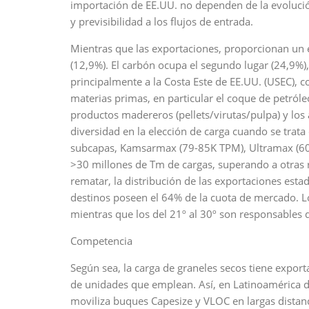
importación de EE.UU. no dependen de la evolución
y previsibilidad a los flujos de entrada.
Mientras que las exportaciones, proporcionan un e
(12,9%). El carbón ocupa el segundo lugar (24,9%)
principalmente a la Costa Este de EE.UU. (USEC), 
materias primas, en particular el coque de petróle
productos madereros (pellets/virutas/pulpa) y lo
diversidad en la elección de carga cuando se trat
subcapas, Kamsarmax (79-85K TPM), Ultramax (60
>30 millones de Tm de cargas, superando a otras 
rematar, la distribución de las exportaciones est
destinos poseen el 64% de la cuota de mercado. Lo
mientras que los del 21º al 30º son responsables 
Competencia
Según sea, la carga de graneles secos tiene exporta
de unidades que emplean. Así, en Latinoamérica de
moviliza buques Capesize y VLOC en largas distanc