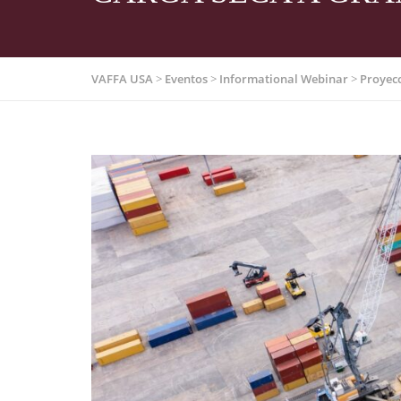
VAFFA USA
>
Eventos
>
Informational Webinar
>
Proyecc