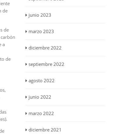
iente
n de
junio 2023
as de
marzo 2023
 carbón
e a
diciembre 2022
to de
septiembre 2022
agosto 2022
os,
junio 2022
o
das
marzo 2022
es).
diciembre 2021
 de