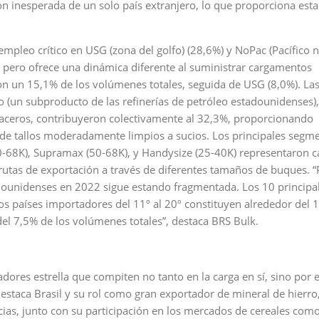
 inesperada de un solo país extranjero, lo que proporciona esta
mpleo crítico en USG (zona del golfo) (28,6%) y NoPac (Pacífico n
, pero ofrece una dinámica diferente al suministrar cargamentos
con un 15,1% de los volúmenes totales, seguida de USG (8,0%). L
o (un subproducto de las refinerías de petróleo estadounidenses),
s aceros, contribuyeron colectivamente al 32,3%, proporcionando
a de tallos moderadamente limpios a sucios. Los principales segm
-68K), Supramax (50-68K), y Handysize (25-40K) representaron 
rutas de exportación a través de diferentes tamaños de buques. “
adounidenses en 2022 sigue estando fragmentada. Los 10 principa
s países importadores del 11º al 20º constituyen alrededor del 
del 7,5% de los volúmenes totales”, destaca BRS Bulk.
dores estrella que compiten no tanto en la carga en sí, sino por e
staca Brasil y su rol como gran exportador de mineral de hierro
ias, junto con su participación en los mercados de cereales como