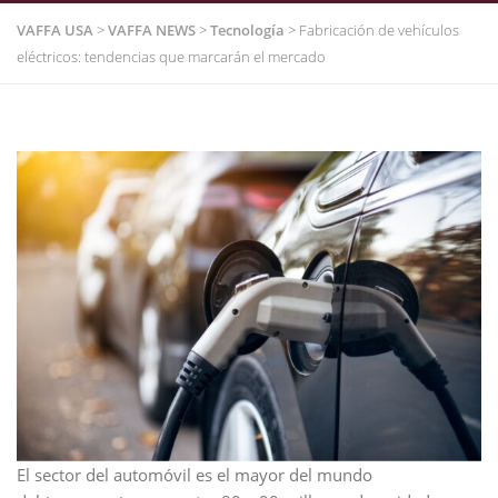
VAFFA USA
>
VAFFA NEWS
>
Tecnología
>
Fabricación de vehículos
eléctricos: tendencias que marcarán el mercado
El sector del automóvil es el mayor del mundo