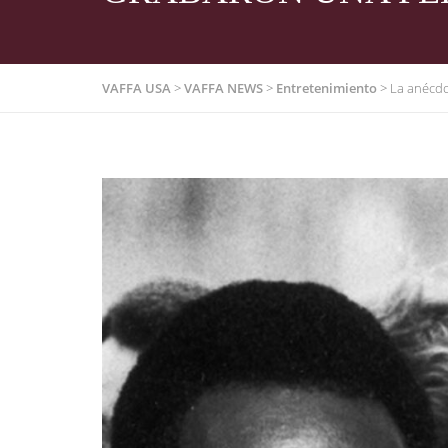
VAFFA USA
>
VAFFA NEWS
>
Entretenimiento
>
La anécdo