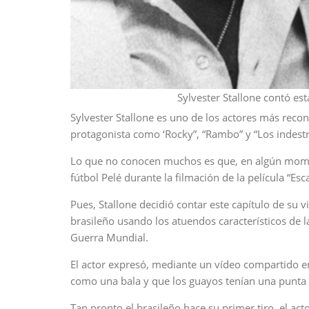
Sylvester Stallone contó est
Sylvester Stallone es uno de los actores más recon
protagonista como ‘Rocky”, “Rambo” y “Los indestr
Lo que no conocen muchos es que, en algún moment
fútbol Pelé durante la filmación de la película “Esca
Pues, Stallone decidió contar este capítulo de su 
brasileño usando los atuendos característicos de 
Guerra Mundial.
El actor expresó, mediante un vídeo compartido en
como una bala y que los guayos tenían una punta 
Tan pronto el brasileño hace su primer tiro, el ac