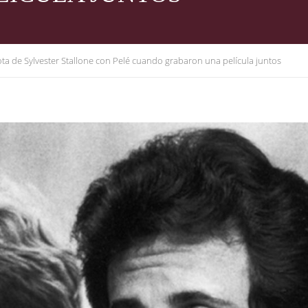
ta de Sylvester Stallone con Pelé cuando grabaron una película juntos