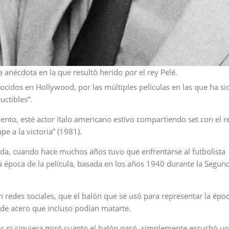
a anécdota en la que resultó herido por el rey Pelé.
ocidos en Hollywood, por las múltiples películas en las que ha si
uctibles”.
o, esté actor ítalo americano estivo compartiendo set con el r
pe a la victoria” (1981).
vida, cuando hace muchos años tuvo que enfrentarse al futbolista
la época de la película, basada en los años 1940 durante la Segun
 redes sociales, que el balón que se usó para representar la épo
de acero que incluso podían matarte.
tor ni siquiera miró cuanto el balón pasó, simplemente escuchó u